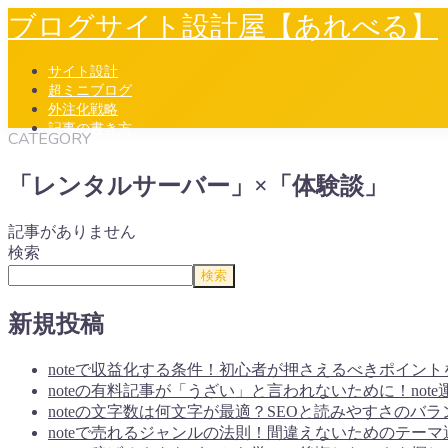
ブログサイト設計屋【あれべる】
サイト設計
超ミニブログ
外注化戦略
記事の書き方
CATEGORY
「レンタルサーバー」×「体験談」
MENU
サイト設計
記事がありません
超ミニブログ
検索
外注化戦略
検索
記事の書き方
新規投稿
Follow Me
noteで収益化する条件！初心者が押さえるべきポイント
noteの有料記事が「うざい」と言われないために！not
noteの文字数は何文字が最適？SEOと読みやすさのバラ
noteで売れるジャンルの法則！間違えないためのテーマ