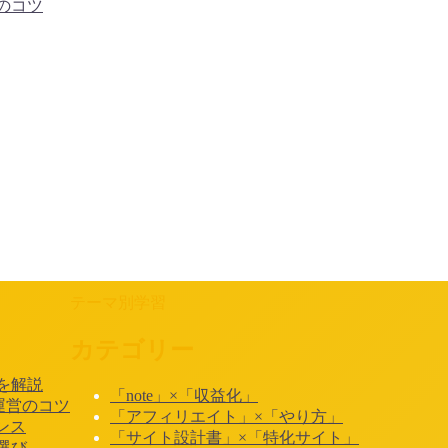
のコツ
テーマ別学習
カテゴリー
を解説
「note」×「収益化」
e運営のコツ
「アフィリエイト」×「やり方」
ンス
「サイト設計書」×「特化サイト」
選び